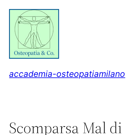
Vai
al
contenuto
accademia-osteopatiamilano
Scomparsa Mal di