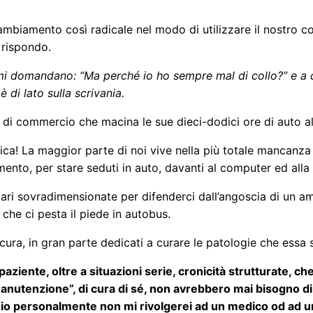
 cambiamento così radicale nel modo di utilizzare il nostro
 rispondo.
mi domandano: “Ma perché io ho sempre mal di collo?” e a c
 di lato sulla scrivania.
te di commercio che macina le sue dieci-dodici ore di auto a
nica! La maggior parte di noi vive nella più totale mancan
nto, per stare seduti in auto, davanti al computer ed alla 
lari sovradimensionate per difenderci dall’angoscia di un 
 che ci pesta il piede in autobus.
 cura, in gran parte dedicati a curare le patologie che essa 
aziente, oltre a situazioni serie, cronicità strutturate, c
nutenzione”, di cura di sé, non avrebbero mai bisogno di
 io personalmente non mi rivolgerei ad un medico od ad un