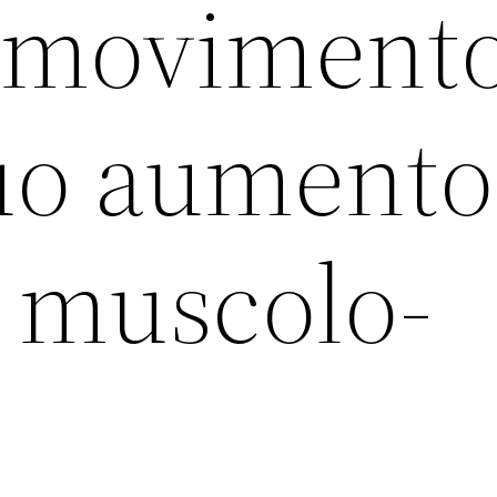
n moviment
nuo aumento
 muscolo-