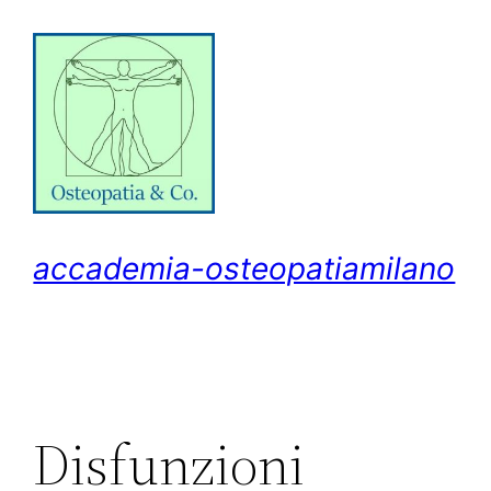
Vai
al
contenuto
accademia-osteopatiamilano
Disfunzioni