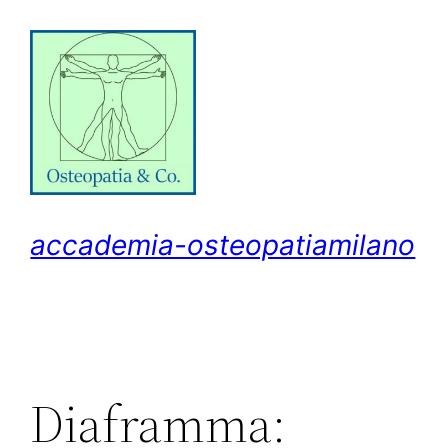
Vai
al
contenuto
accademia-osteopatiamilano
Diaframma: